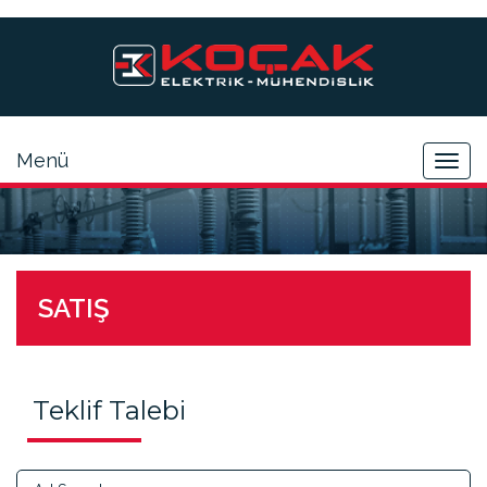
Menü
Togg
navig
SATIŞ
Teklif Talebi